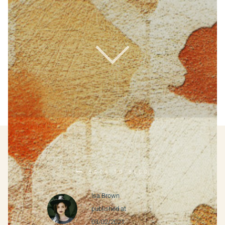
BACK TO BLOG

Isa Brown
published at
03/02/2021