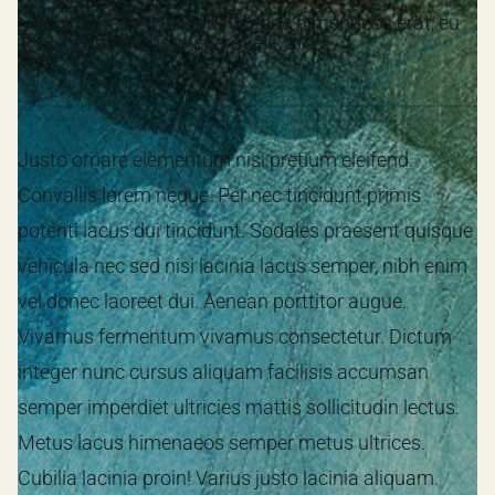
G
um tree – Ut aliquet neque himenaeos erat, eu
neque purus, placerat elit, arcu!
Justo ornare elementum nisi pretium eleifend.
Convallis lorem neque. Per nec tincidunt primis
potenti lacus dui tincidunt. Sodales praesent quisque
vehicula nec sed nisi lacinia lacus semper, nibh enim
vel donec laoreet dui. Aenean porttitor augue.
Vivamus fermentum vivamus consectetur. Dictum
integer nunc cursus aliquam facilisis accumsan
semper imperdiet ultricies mattis sollicitudin lectus.
Metus lacus himenaeos semper metus ultrices.
Cubilia lacinia proin! Varius justo lacinia aliquam.