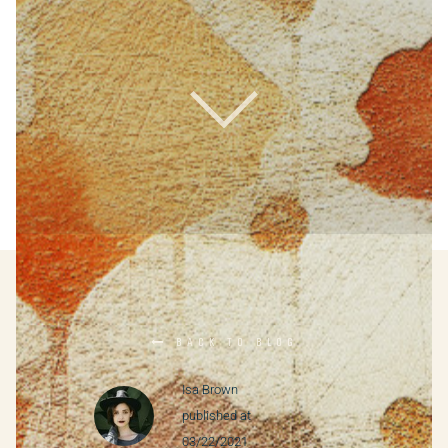
BACK TO BLOG

Isa Brown
published at
03/22/2021