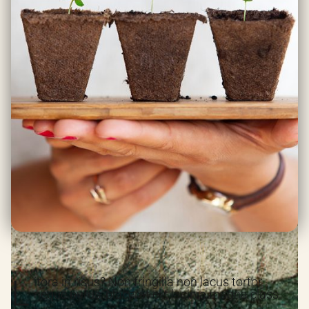
L
itora in risus? Non fringilla non lacus tortor.
neque purus, placerat elit lacinia magna class.