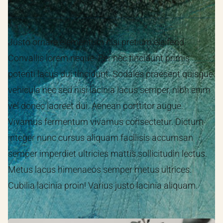
Justo ornare elementum nisi pretium eleifend.
Convallis lorem neque. Per nec tincidunt primis
potenti lacus dui tincidunt. Sodales praesent quisque
vehicula nec sed nisi lacinia lacus semper, nibh enim
vel donec laoreet dui. Aenean porttitor augue.
Vivamus fermentum vivamus consectetur. Dictum
integer nunc cursus aliquam facilisis accumsan
semper imperdiet ultricies mattis sollicitudin lectus.
Metus lacus himenaeos semper metus ultrices.
Cubilia lacinia proin! Varius justo lacinia aliquam.